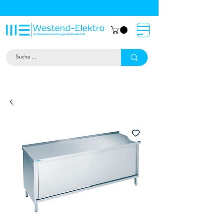
Großküchentechnik München: Profi-
Geräte von Westend-Elektro