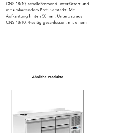
CNS 18/10, schalldämmend unterfüttert und 
mit umlaufendem Profil verstärkt. Mit 
Aufkantung hinten 50 mm. Unterbau aus 
CNS 18/10, 4-seitig geschlossen, mit einem 
höhenverstellbarem Zwischenfach, frontseits 
doppelwandige schallgedämmte 
Schiebetüren und einem fest 
eingeschweißten Boden, Boden 150 mm 
über Fußboden. Arbeitshöhe 850-900 mm, 
variabel einstellbar. Niveauausgleich von -5 
m / +10 mm möglich. Abmessungen 
unverpackt (LxTxH) 1000x600x850/900 mm.
Ähnliche Produkte