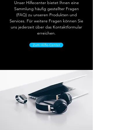
Unser Hilfecenter bietet Ihnen eine
Sammlung häufig gestellter Fragen
(FAQ) zu unseren Produkten und
Services. Für weitere Fragen können Sie
uns jederzeit über das Kontaktformular
erreichen.
Zum Hilfe-Center