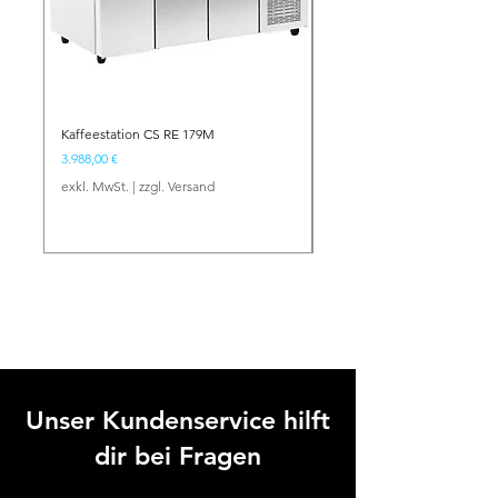
Kaffeestation CS RE 179M
Barstation BS NE 134
Preis
Preis
3.988,00 €
2.417,00 €
exkl. MwSt.
|
zzgl. Versand
exkl. MwSt.
Unser Kundenservice hilft
dir bei Fragen