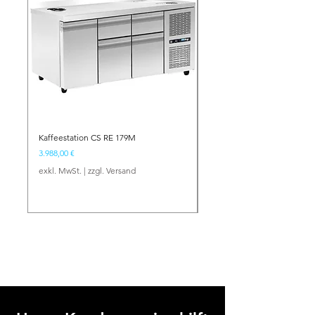
Kaffeestation CS RE 179M
Barstation BS NE 134
Preis
Preis
3.988,00 €
2.417,00 €
exkl. MwSt.
|
zzgl. Versand
exkl. MwSt.