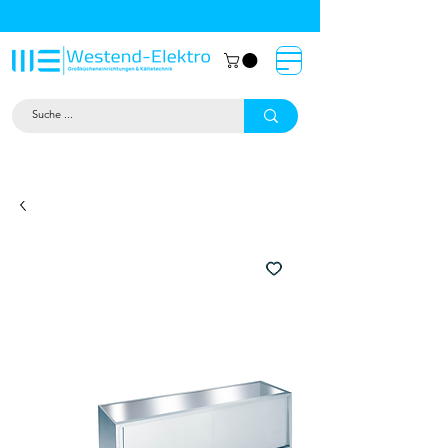
Großküchentechnik München: Profi-
Geräte von Westend-Elektro