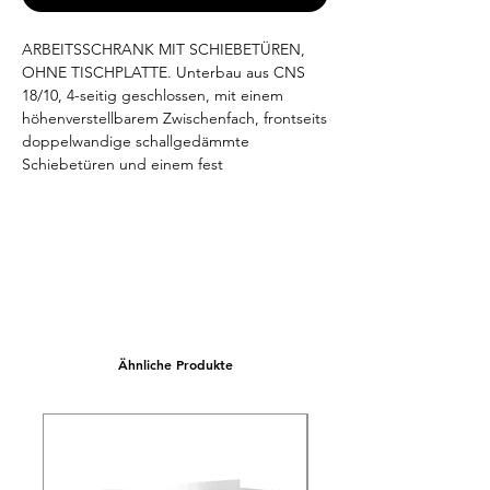
ARBEITSSCHRANK MIT SCHIEBETÜREN, 
OHNE TISCHPLATTE. Unterbau aus CNS 
18/10, 4-seitig geschlossen, mit einem 
höhenverstellbarem Zwischenfach, frontseits 
doppelwandige schallgedämmte 
Schiebetüren und einem fest 
eingeschweißten Boden, Boden 150 mm 
über Fußboden. Arbeitshöhe 800-850 mm, 
variabel einstellbar. Niveauausgleich von -5 
mm / +10 mm möglich. Abmessungen 
unverpackt (LxTxH) 
1900x640(700)x800/850mm.
Ähnliche Produkte