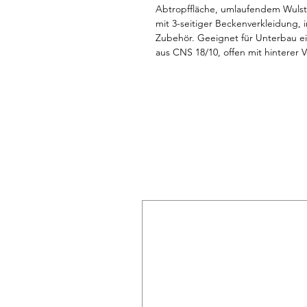
Abtropffläche, umlaufendem Wulst
mit 3-seitiger Beckenverkleidung, ink
Zubehör. Geeignet für Unterbau e
aus CNS 18/10, offen mit hinterer
Arbeitshöhe 850-900 mm, variabel e
mm möglich. Lieferung erfolgt oh
Mischbatterie. Mischbatterie als Me
250 mm. Abmessungen unverpackt 