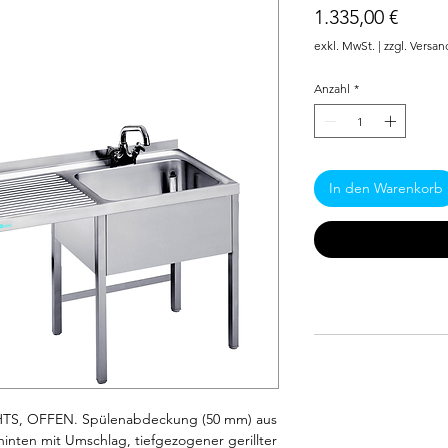
Preis
1.335,00 €
exkl. MwSt.
|
zzgl. Versan
Anzahl
*
In den Warenkorb
S, OFFEN. Spülenabdeckung (50 mm) aus 
nten mit Umschlag, tiefgezogener gerillter 