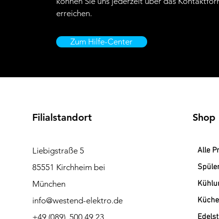
können Sie uns jederzeit über das Kontaktfor
erreichen.
Zum Hilfe-Center
Filialstandort
Shop
Liebigstraße 5
Alle P
85551 Kirchheim bei
Spüle
München
Kühlu
info@westend-elektro.de
Küche
+49 (089) 500 49 23
Edels