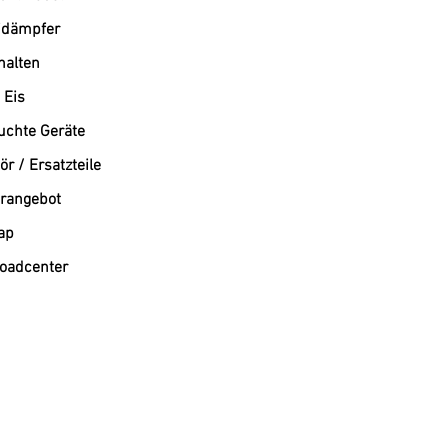
dämpfer
alten
 Eis
uchte Geräte
r / Ersatzteile
rangebot
ap
oadcenter
Westend-Elektro: Ihr Profi für Gastronomiebedarf und Großküchentechnik München
Willkommen bei Westend-Elektro, Ihrem führenden Online-Shop für Gastronomiegeräte und profe
Ihnen ein umfangreiches Sortiment an hochwertigen Elektrogeräten. Wir sind Ihr verlässlicher 
und deutschlandweit.
Professionelle Lösungen für Ihre Gastronomie
Ob Sie ein Restaurant, ein Café oder eine Kantine ausstatten – bei uns finden Sie die passende 
anspruchsvolle Gastronomie. Westend-Elektro steht für Qualität, unschlagbare Preise und prof
Unser umfassendes Leistungsspektrum
Großküchengeräte: Wir bieten eine breite Palette an Geräten für die professionelle Küche, einsc
Kältetechnik München: Verlassen Sie sich auf unsere Expertise im Bereich Kältetechnik München. W