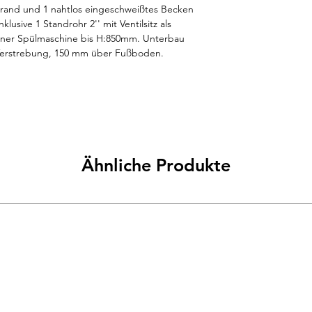
rand und 1 nahtlos eingeschweißtes Becken 
lusive 1 Standrohr 2'' mit Ventilsitz als 
iner Spülmaschine bis H:850mm. Unterbau 
 Verstrebung, 150 mm über Fußboden. 
instellbar. Niveauausgleich von -5 mm / +10 
ne Lochbohrungen, Ablaufverbindung und 
hrpreis erhältlich. Beckengröße 500 x 500 x 
(LxTxH) 1400x700x850/900 mm.
Ähnliche Produkte