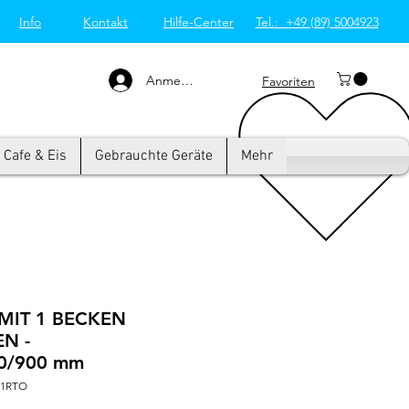
Info
Kontakt
Hilfe-Center
Tel.: +49 (89) 5004923
Großküchentechnik
München: Profi-Geräte
von Westend-Elektro
Anmelden
Favoriten
Cafe & Eis
Gebrauchte Geräte
Mehr
MIT 1 BECKEN
N -
0/900 mm
C1RTO