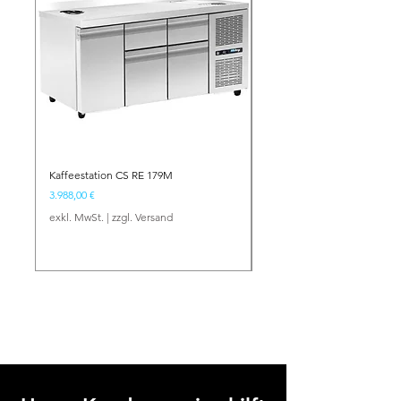
Kaffeestation CS RE 179M
Barstation BS NE 134
Preis
Preis
3.988,00 €
2.417,00 €
exkl. MwSt.
|
zzgl. Versand
exkl. MwSt.