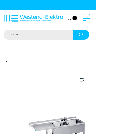
Großküchentechnik München: Profi-
Geräte von Westend-Elektro