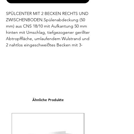
SPÜLCENTER MIT 2 BECKEN RECHTS UND 
ZWISCHENBODEN.Spülenabdeckung (50 
mm) aus CNS 18/10 mit Aufkantung 50 mm 
hinten mit Umschlag, tiefgezogener gerillter 
Abtropffläche, umlaufendem Wulstrand und 
2 nahtlos eingeschweißtes Becken mit 3-
seitiger Beckenverkleidung, inklusive 1 
Standrohr 2'' mit Ventilsitz als Zubehör. 
Geeignet für Unterbau einer Spülmaschine 
bis H:850 mm. Unterbau aus CNS 18/10, 
offen mit fest eingeschweißtem 
Zwischenboden, 150 mm über Fußboden. 
Arbeitshöhe 850-900 mm, variabel 
einstellbar. Niveauausgleich von -5 mm / +10 
Ähnliche Produkte
mm möglich. Lieferung erfolgt ohne 
Lochbohrungen, Ablaufverbindung und 
Mischbatterie. Mischbatterie als Mehrpreis 
erhältlich. Beckengröße 400 x 500 x 250 mm. 
Abmessungen unverpackt (LxTxH) 
1600x700x850/900 mm.