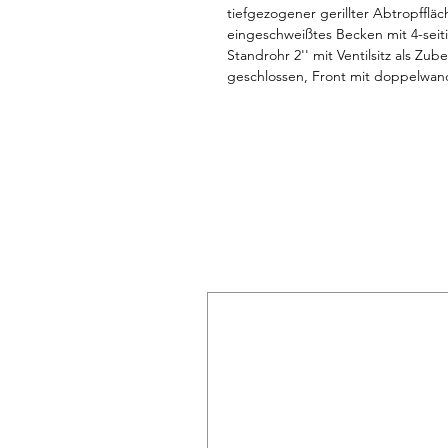
tiefgezogener gerillter Abtropfflä
eingeschweißtes Becken mit 4-seiti
Standrohr 2'' mit Ventilsitz als Zub
geschlossen, Front mit doppelwand
eingeschweißten Boden, 150 mm ü
variabel einstellbar. Niveauausgle
erfolgt ohne Lochbohrungen, Ablau
Mischbatterie als Mehrpreis erhält
Abmessungen unverpackt (LxTxH) 