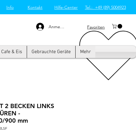
Info
Kontakt
Hilfe-Center
Tel.: +49 (89) 5004923
Großküchentechnik
München: Profi-Geräte
von Westend-Elektro
Anmelden
Favoriten
Cafe & Eis
Gebrauchte Geräte
Mehr
T 2 BECKEN LINKS
ÜREN -
0/900 mm
2LSF