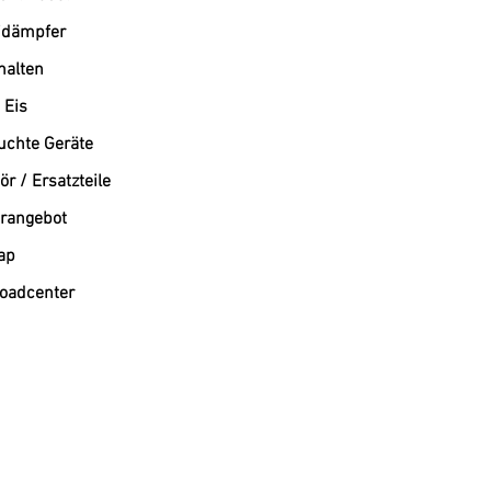
dämpfer
alten
 Eis
uchte Geräte
r / Ersatzteile
rangebot
ap
oadcenter
Westend-Elektro: Ihr Profi für Gastronomiebedarf und Großküchentechnik München
Willkommen bei Westend-Elektro, Ihrem führenden Online-Shop für Gastronomiegeräte und profe
Ihnen ein umfangreiches Sortiment an hochwertigen Elektrogeräten. Wir sind Ihr verlässlicher 
und deutschlandweit.
Professionelle Lösungen für Ihre Gastronomie
Ob Sie ein Restaurant, ein Café oder eine Kantine ausstatten – bei uns finden Sie die passende 
anspruchsvolle Gastronomie. Westend-Elektro steht für Qualität, unschlagbare Preise und prof
Unser umfassendes Leistungsspektrum
Großküchengeräte: Wir bieten eine breite Palette an Geräten für die professionelle Küche, einsc
Kältetechnik München: Verlassen Sie sich auf unsere Expertise im Bereich Kältetechnik München. W