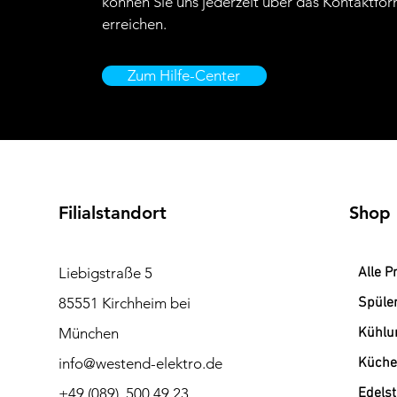
können Sie uns jederzeit über das Kontaktfor
erreichen.
Zum Hilfe-Center
Filialstandort
Shop
Liebigstraße 5
Alle P
85551 Kirchheim bei
Spüle
München
Kühlu
info@westend-elektro.de
Küche
+49 (089) 500 49 23
Edels