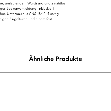
che, umlaufendem Wulstrand und 2 nahtlos 
ger Beckenverkleidung, inklusive 1 
ehör. Unterbau aus CNS 18/10, 4-seitig 
igen Flügeltüren und einem fest 
ber Fußboden. Arbeitshöhe 850-900 mm, 
ich von -5 mm / +10 mm möglich. Lieferung 
fverbindung und Mischbatterie. 
lich. Beckengröße 500 x 400 x 250 mm. 
1800x600x850/900 mm.
Ähnliche Produkte