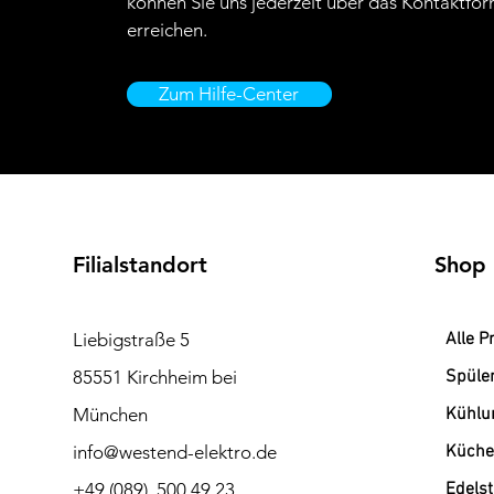
können Sie uns jederzeit über das Kontaktfor
erreichen.
Zum Hilfe-Center
Filialstandort
Shop
Liebigstraße 5
Alle P
85551 Kirchheim bei
Spüle
München
Kühlu
info@westend-elektro.de
Küche
+49 (089) 500 49 23
Edels