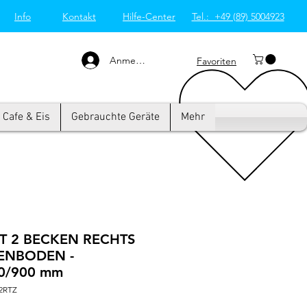
Info
Kontakt
Hilfe-Center
Tel.: +49 (89) 5004923
Großküchentechnik
München: Profi-Geräte
von Westend-Elektro
Anmelden
Favoriten
Cafe & Eis
Gebrauchte Geräte
Mehr
IT 2 BECKEN RECHTS
ENBODEN -
0/900 mm
C2RTZ