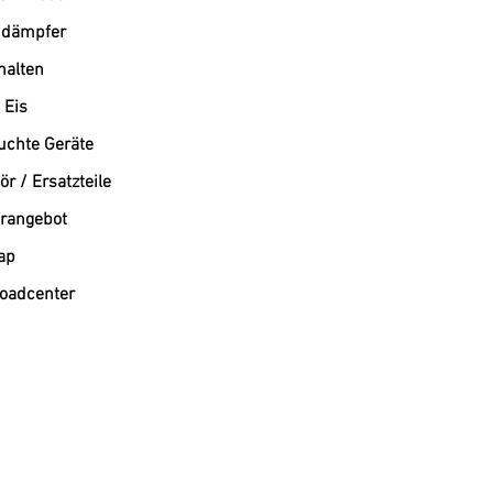
dämpfer
alten
 Eis
uchte Geräte
r / Ersatzteile
rangebot
ap
oadcenter
Westend-Elektro: Ihr Profi für Gastronomiebedarf und Großküchentechnik München
Willkommen bei Westend-Elektro, Ihrem führenden Online-Shop für Gastronomiegeräte und profe
Ihnen ein umfangreiches Sortiment an hochwertigen Elektrogeräten. Wir sind Ihr verlässlicher 
und deutschlandweit.
Professionelle Lösungen für Ihre Gastronomie
Ob Sie ein Restaurant, ein Café oder eine Kantine ausstatten – bei uns finden Sie die passende 
anspruchsvolle Gastronomie. Westend-Elektro steht für Qualität, unschlagbare Preise und prof
Unser umfassendes Leistungsspektrum
Großküchengeräte: Wir bieten eine breite Palette an Geräten für die professionelle Küche, einsc
Kältetechnik München: Verlassen Sie sich auf unsere Expertise im Bereich Kältetechnik München. W