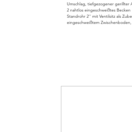
Umschlag, tiefgezogener gerillter
2 nahtlos eingeschweißtes Becken m
Standrohr 2'' mit Ventilsitz als Zub
eingeschweißtem Zwischenboden,
900 mm, variabel einstellbar. Nive
Lieferung erfolgt ohne Lochbohrun
Mischbatterie als Mehrpreis erhält
Abmessungen unverpackt (LxTxH) 