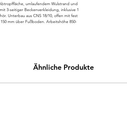
 Abtropffläche, umlaufendem Wulstrand und 
it 3-seitiger Beckenverkleidung, inklusive 1 
ehör. Unterbau aus CNS 18/10, offen mit fest 
 150 mm über Fußboden. Arbeitshöhe 850-
auausgleich von -5 mm / +10 mm möglich. 
gen, Ablaufverbindung und Mischbatterie. 
lich. Beckengröße 400 x 400 x 250 mm. 
1500x600x850/900 mm.
Ähnliche Produkte