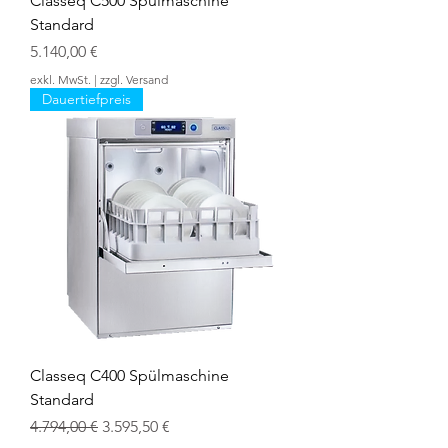
Classeq C500 Spülmaschine
Standard
Preis
5.140,00 €
exkl. MwSt.
|
zzgl. Versand
Dauertiefpreis
Classeq C400 Spülmaschine
Standard
Standardpreis
Sale-Preis
4.794,00 €
3.595,50 €