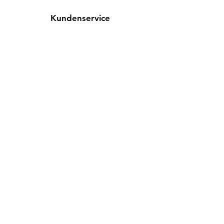
Kundenservice
Kontakt
Hilfe-Center
Info
Karriere
Richtlinien
Versand & Rückgabe
AGB
FAQ
Cookies
Impressum