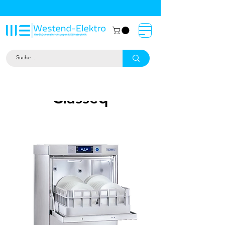
Großküchentechnik München: Profi-
Geräte von Westend-Elektro
Classeq