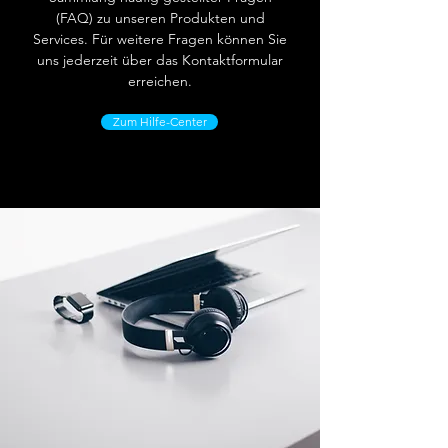
(FAQ) zu unseren Produkten und
Services. Für weitere Fragen können Sie
uns jederzeit über das Kontaktformular
erreichen.
Zum Hilfe-Center