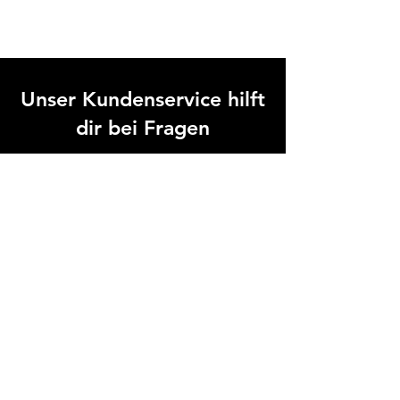
Unser Kundenservice hilft
dir bei Fragen
Unser Hilfecenter bietet Ihnen eine
Sammlung häufig gestellter Fragen
(FAQ) zu unseren Produkten und
Services. Für weitere Fragen können Sie
uns jederzeit über das Kontaktformular
erreichen.
Zum Hilfe-Center