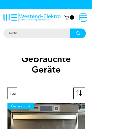
Großküchentechnik München: Profi-
Geräte von Westend-Elektro
Gebrauchte
Geräte
Filter
Gebraucht