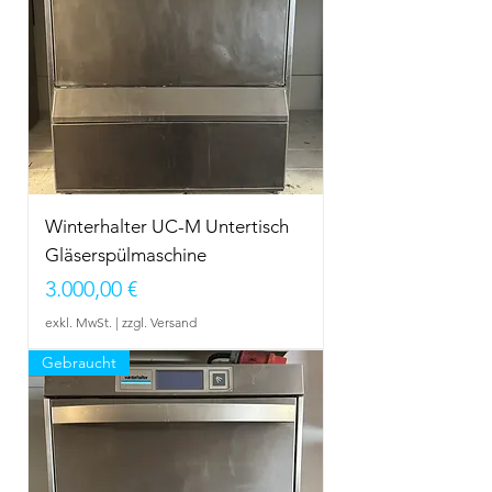
Winterhalter UC-M Untertisch
Gläserspülmaschine
Preis
3.000,00 €
exkl. MwSt.
|
zzgl. Versand
Gebraucht