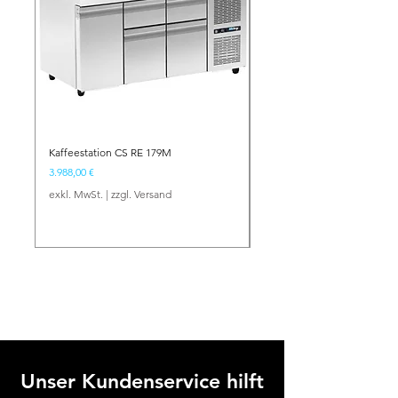
Kaffeestation CS RE 179M
Barstation BS NE 134
Preis
Preis
3.988,00 €
2.417,00 €
exkl. MwSt.
|
zzgl. Versand
exkl. MwSt.
Unser Kundenservice hilft