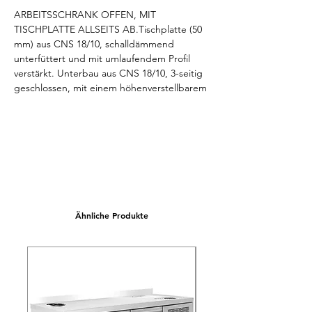
ARBEITSSCHRANK OFFEN, MIT 
TISCHPLATTE ALLSEITS AB.Tischplatte (50 
mm) aus CNS 18/10, schalldämmend 
unterfüttert und mit umlaufendem Profil 
verstärkt. Unterbau aus CNS 18/10, 3-seitig 
geschlossen, mit einem höhenverstellbarem 
Zwischenfach und einem fest 
eingeschweißten Boden, 150 mm über 
Fußboden. Arbeitshöhe 850-900 mm, 
variabel einstellbar. Niveauausgleich von -5 
mm / +10 mm möglich. Abmessungen 
unverpackt (LxTxH) 1900x700x850/900 mm.
Ähnliche Produkte