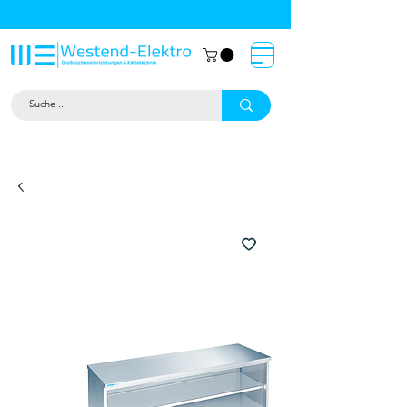
Großküchentechnik München: Profi-
Geräte von Westend-Elektro