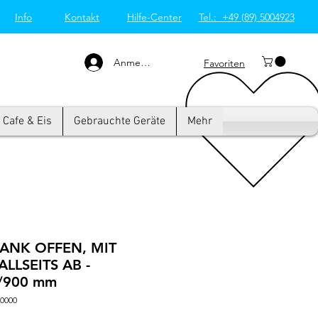
Info
Kontakt
Hilfe-Center
Tel.: +49 (89) 5004923
Großküchentechnik
München: Profi-Geräte
von Westend-Elektro
Anmelden
Favoriten
Cafe & Eis
Gebrauchte Geräte
Mehr
ANK OFFEN, MIT
ALLSEITS AB -
/900 mm
0000