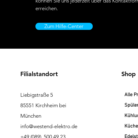
können Sie uns jederzeit über das Kontaktfor
erreichen.
Zum Hilfe-Center
Filialstandort
Shop
Liebigstraße 5
Alle P
85551 Kirchheim bei
Spüle
München
Kühlu
info@westend-elektro.de
Küche
+49 (089) 500 49 23
Edels