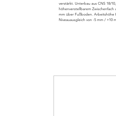
verstärkt. Unterbau aus CNS 18/10, 
höhenverstellbarem Zwischenfach 
mm über Fußboden. Arbeitshöhe 850
Niveauausgleich von -5 mm / +10
(LxTxH) 900x600x850/900 mm.