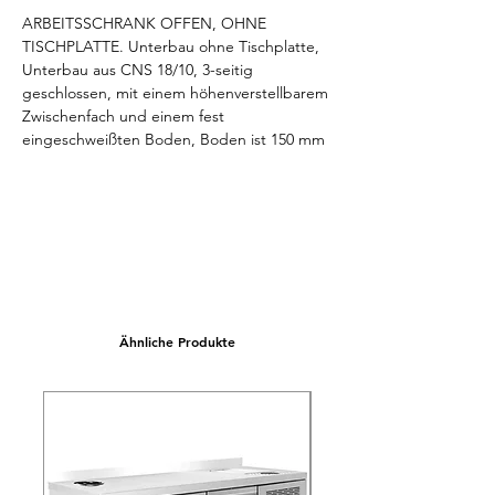
ARBEITSSCHRANK OFFEN, OHNE 
TISCHPLATTE. Unterbau ohne Tischplatte, 
Unterbau aus CNS 18/10, 3-seitig 
geschlossen, mit einem höhenverstellbarem 
Zwischenfach und einem fest 
eingeschweißten Boden, Boden ist 150 mm 
über Fußboden. Arbeitshöhe 800-850 mm, 
variabel einstellbar. Niveauausgleich von -5 
mm / +10 mm möglich. Abmessungen 
unverpackt (LxTxH) 600x640(700)x800/850 
mm.
Ähnliche Produkte