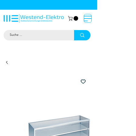
Großküchentechnik München: Profi-
Geräte von Westend-Elektro