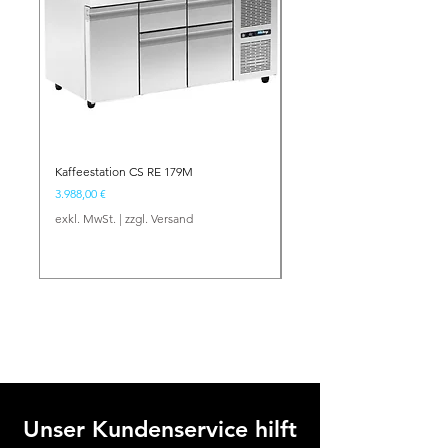
Kaffeestation CS RE 179M
Barstation BS NE 134
Preis
Preis
3.988,00 €
2.417,00 €
exkl. MwSt.
|
zzgl. Versand
exkl. MwSt.
Unser Kundenservice hilft