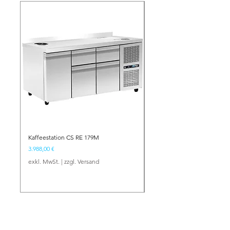
Kaffeestation CS RE 179M
Barstation BS NE 134
Preis
Preis
3.988,00 €
2.417,00 €
exkl. MwSt.
|
zzgl. Versand
exkl. MwSt.