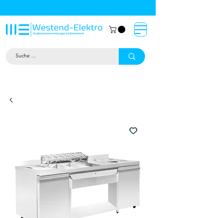
Großküchentechnik München: Profi-
Geräte von Westend-Elektro