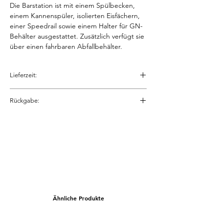
Die Barstation ist mit einem Spülbecken,
einem Kannen­spüler, isolierten Eisfächern,
einer Speedrail sowie einem Halter für GN-
Behälter ausgestattet. Zusätzlich verfügt sie
über einen fahrbaren Abfallbehälter.
Lieferzeit:
idR. 3 bis 7 Werktage.
Rückgabe:
Bitte die Lieferbedingungen beachten!
hier
Die Rückgaberichtlinien beachten.
hier
Ähnliche Produkte