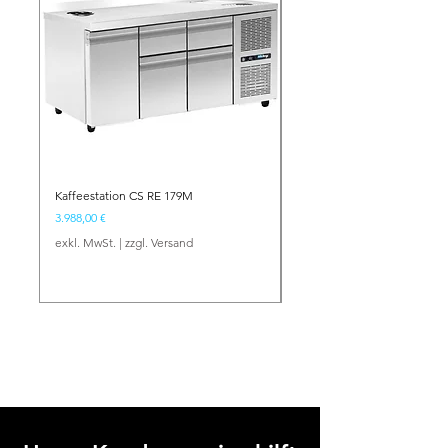
Kaffeestation CS RE 179M
Barstation BS NE 134
Preis
Preis
3.988,00 €
2.417,00 €
exkl. MwSt.
|
zzgl. Versand
exkl. MwSt.