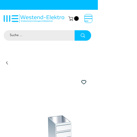
Großküchentechnik München: Profi-
Geräte von Westend-Elektro