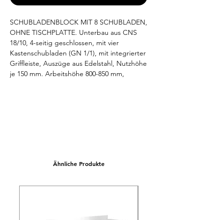
SCHUBLADENBLOCK MIT 8 SCHUBLADEN,  
OHNE TISCHPLATTE. Unterbau aus CNS 
18/10, 4-seitig geschlossen, mit vier 
Kastenschubladen (GN 1/1), mit integrierter 
Griffleiste, Auszüge aus Edelstahl, Nutzhöhe 
je 150 mm. Arbeitshöhe 800-850 mm, 
variabel einstellbar. Niveauausgleich von -5 
mm / +10 mm möglich. Abmessung 
unverpackt (LxTxH) 400x660(700)x800/850 
mm.
Ähnliche Produkte