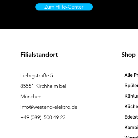
Zum Hilfe-Center
Filialstandort
Shop
Liebigstraße 5
Alle P
85551 Kirchheim bei
Spüle
München
Kühlu
info@westend-elektro.de
Küche
+49 (089) 500 49 23
Edels
Kombi