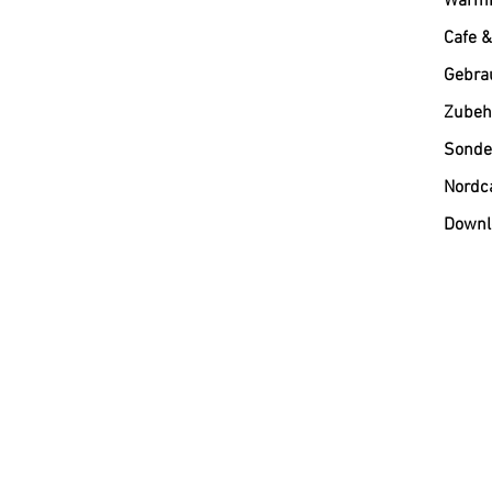
Warmh
Cafe &
Gebra
Zubehö
Sonde
Nordc
Downl