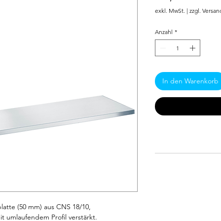
exkl. MwSt.
|
zzgl. Versan
Anzahl
*
In den Warenkorb
atte (50 mm) aus CNS 18/10, 
 umlaufendem Profil verstärkt.  