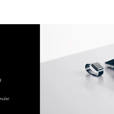
g
mular