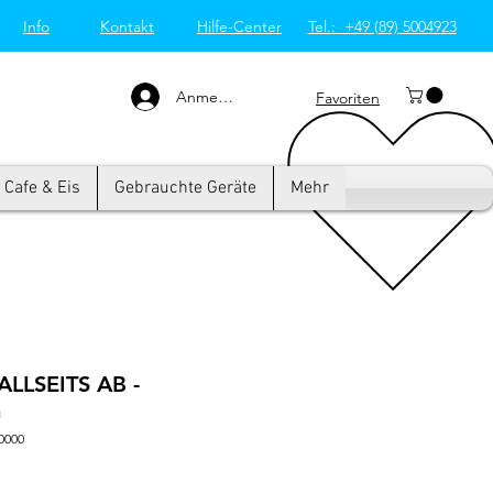
Info
Kontakt
Hilfe-Center
Tel.: +49 (89) 5004923
Großküchentechnik
München: Profi-Geräte
von Westend-Elektro
Anmelden
Favoriten
Cafe & Eis
Gebrauchte Geräte
Mehr
ALLSEITS AB -
m
0000