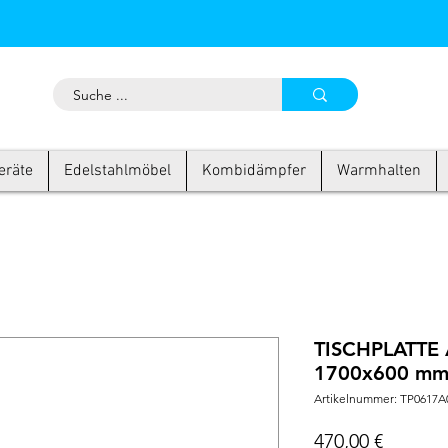
eräte
Edelstahlmöbel
Kombidämpfer
Warmhalten
TISCHPLATTE 
1700x600 m
Artikelnummer: TP0617A
Preis
470,00 €