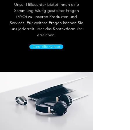
Unser Hilfecenter bietet Ihnen eine
Sammlung häufig gestellter Fragen
(FAQ) zu unseren Produkten und
Services. Für weitere Fragen können Sie
uns jederzeit über das Kontaktformular
erreichen.
Zum Hilfe-Center