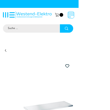
Großküchentechnik München: Profi-
Geräte von Westend-Elektro