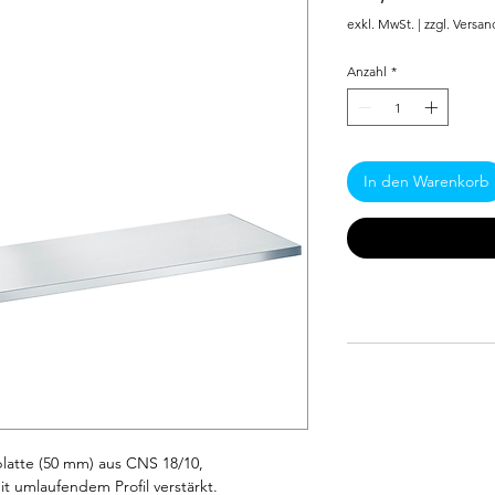
exkl. MwSt.
|
zzgl. Versan
Anzahl
*
In den Warenkorb
atte (50 mm) aus CNS 18/10, 
 umlaufendem Profil verstärkt.  