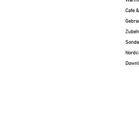
Warmh
Cafe &
Gebra
Zubehö
Sonde
Nordc
Downl