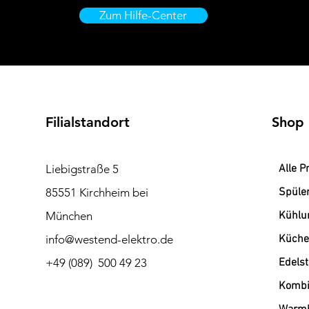
Zum Hilfe-Center
Filialstandort
Shop
Liebigstraße 5
Alle P
85551 Kirchheim bei
Spüle
München
Kühlu
info@westend-elektro.de
Küche
+49 (089) 500 49 23
Edels
Kombi