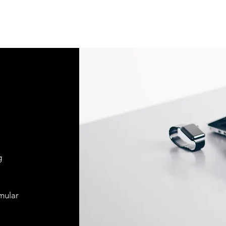
g
mular