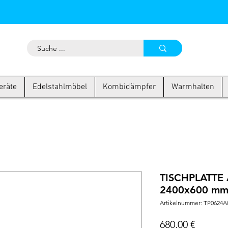
eräte
Edelstahlmöbel
Kombidämpfer
Warmhalten
TISCHPLATTE 
2400x600 m
Artikelnummer: TP0624A
Preis
680,00 €