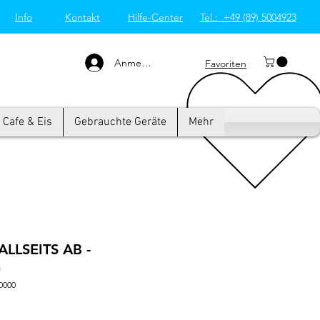
Info
Kontakt
Hilfe-Center
Tel.: +49 (89) 5004923
Großküchentechnik
München: Profi-Geräte
von Westend-Elektro
Anmelden
Favoriten
Cafe & Eis
Gebrauchte Geräte
Mehr
ALLSEITS AB -
m
0000