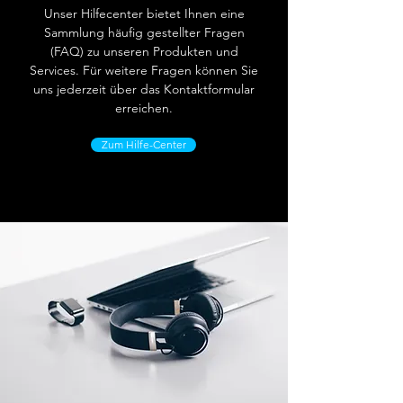
Unser Hilfecenter bietet Ihnen eine
Sammlung häufig gestellter Fragen
(FAQ) zu unseren Produkten und
Services. Für weitere Fragen können Sie
uns jederzeit über das Kontaktformular
erreichen.
Zum Hilfe-Center