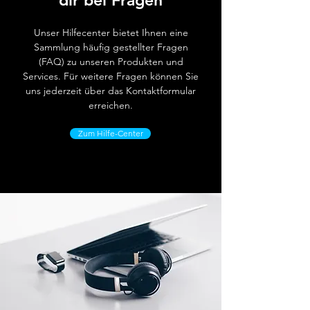
dir bei Fragen
Unser Hilfecenter bietet Ihnen eine
Sammlung häufig gestellter Fragen
(FAQ) zu unseren Produkten und
Services. Für weitere Fragen können Sie
uns jederzeit über das Kontaktformular
erreichen.
Zum Hilfe-Center