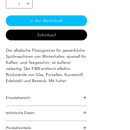
In den Warenkorb
Sofortkauf
Der alkalische Flüssigreiner für gewerbliche
Spülmaschinen von Winterhalter, speziell für
Kaffee- und Teegeschirr, ist äußerst
vielseitig. Der F300 entfernt effektiv
Rückstände von Glas, Porzellan, Kunststoff,
Edelstahl und Besteck. Mit hoher
Konzentration, starker Reinigungsleistung,
effektiver Fettlösung, ausgezeichneter
Einsatzbereich:
Bleichwirkung und Schutz für
Aluminium. Bitte beachten Sie, dass er nicht
Geeignet für den Einsatz in
für Silber geeignet ist.
technische Daten:
gewerblichen Spülmaschinen.
Geeignet für alle Arten von Spülgut aus
Bedingt geeignet
Glas, Porzellan, Kunststoff, Edelstahl,
Besteck, Tassen
Produktvorteile: