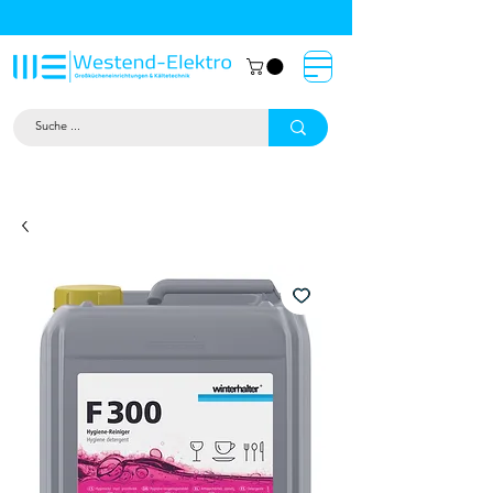
Großküchentechnik München: Profi-
Geräte von Westend-Elektro