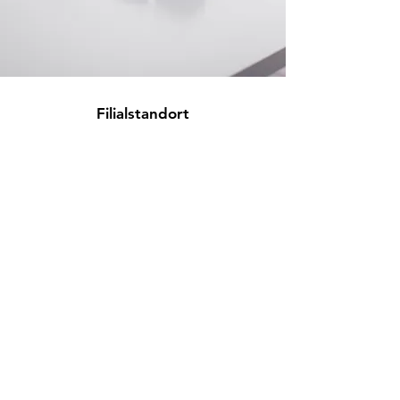
Filialstandort
Liebigstraße 5
85551 Kirchheim bei München
info@westend-elektro.de
+49 (089)
500 49 23
Kundenservice
Kontakt
Hilfe-Center
Info