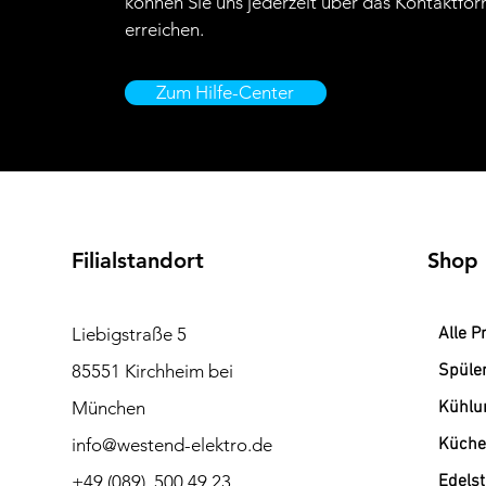
können Sie uns jederzeit über das Kontaktfor
erreichen.
Zum Hilfe-Center
Filialstandort
Shop
Liebigstraße 5
Alle P
85551 Kirchheim bei
Spüle
München
Kühlu
info@westend-elektro.de
Küche
+49 (089) 500 49 23
Edels