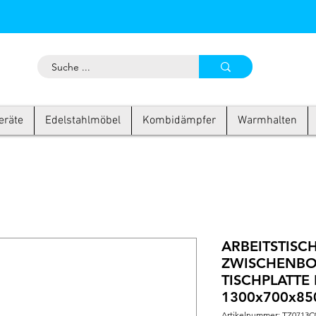
eräte
Edelstahlmöbel
Kombidämpfer
Warmhalten
ARBEITSTISC
ZWISCHENBO
TISCHPLATTE 
1300x700x85
Artikelnummer: TZ0713C