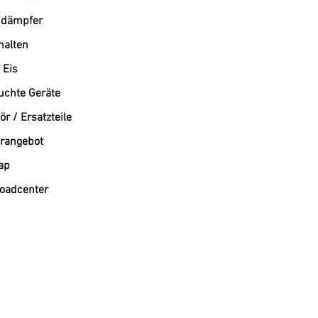
dämpfer
alten
 Eis
uchte Geräte
r / Ersatzteile
rangebot
ap
oadcenter
Westend-Elektro: Ihr Profi für Gastronomiebedarf und Großküchentechnik München
Willkommen bei Westend-Elektro, Ihrem führenden Online-Shop für Gastronomiegeräte und profe
Ihnen ein umfangreiches Sortiment an hochwertigen Elektrogeräten. Wir sind Ihr verlässlicher 
und deutschlandweit.
Professionelle Lösungen für Ihre Gastronomie
Ob Sie ein Restaurant, ein Café oder eine Kantine ausstatten – bei uns finden Sie die passende 
anspruchsvolle Gastronomie. Westend-Elektro steht für Qualität, unschlagbare Preise und prof
Unser umfassendes Leistungsspektrum
Großküchengeräte: Wir bieten eine breite Palette an Geräten für die professionelle Küche, einsc
Kältetechnik München: Verlassen Sie sich auf unsere Expertise im Bereich Kältetechnik München. W