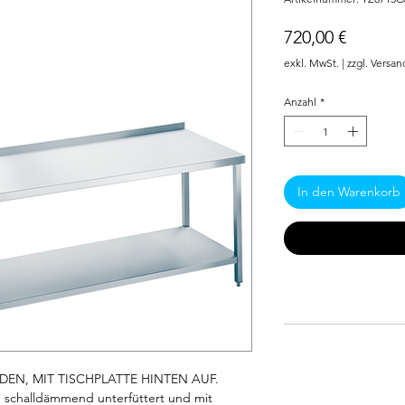
Preis
720,00 €
exkl. MwSt.
|
zzgl. Versan
Anzahl
*
In den Warenkorb
EN, MIT TISCHPLATTE HINTEN AUF. 
, schalldämmend unterfüttert und mit 