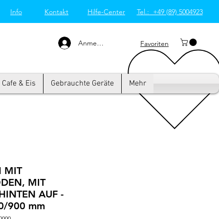
Info
Kontakt
Hilfe-Center
Tel.: +49 (89) 5004923
Großküchentechnik
München: Profi-Geräte
von Westend-Elektro
Anmelden
Favoriten
Cafe & Eis
Gebrauchte Geräte
Mehr
H MIT
DEN, MIT
HINTEN AUF -
0/900 mm
0000