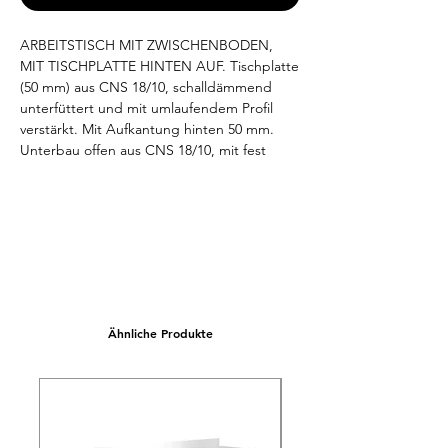
ARBEITSTISCH MIT ZWISCHENBODEN, 
MIT TISCHPLATTE HINTEN AUF. Tischplatte 
(50 mm) aus CNS 18/10, schalldämmend 
unterfüttert und mit umlaufendem Profil 
verstärkt. Mit Aufkantung hinten 50 mm. 
Unterbau offen aus CNS 18/10, mit fest 
eingeschweißtem Zwischenboden, 150 mm 
über Fußboden. Arbeitshöhe 850-900 mm, 
variabel einstellbar. Niveauausgleich von -5 
mm / +10 mm möglich. Abmessungen 
unverpackt (LxTxH) 1800x700x850/900 mm.
Ähnliche Produkte