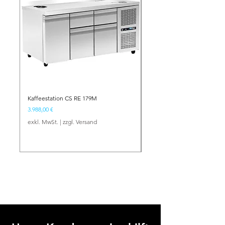
Kaffeestation CS RE 179M
Barstation BS NE 134
Preis
Preis
3.988,00 €
2.417,00 €
exkl. MwSt.
|
zzgl. Versand
exkl. MwSt.