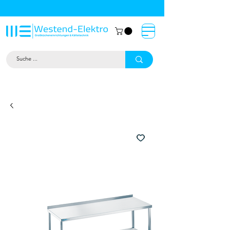
Großküchentechnik München: Profi-
Geräte von Westend-Elektro