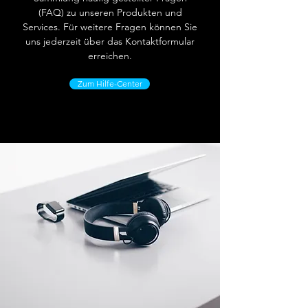
(FAQ) zu unseren Produkten und
Services. Für weitere Fragen können Sie
uns jederzeit über das Kontaktformular
erreichen.
Zum Hilfe-Center