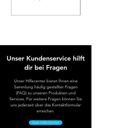
Schutzklasse der
IP X4
Maschine:
Unser Kundenservice hilft
dir bei Fragen
Unser Hilfecenter bietet Ihnen eine
Sammlung häufig gestellter Fragen
(FAQ) zu unseren Produkten und
Services. Für weitere Fragen können Sie
uns jederzeit über das Kontaktformular
erreichen.
Zum Hilfe-Center