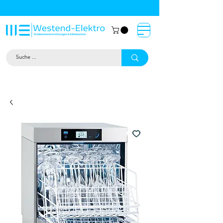
Großküchentechnik München: Profi-
Geräte von Westend-Elektro