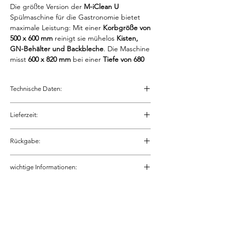
Die größte Version der
M-iClean U
Spülmaschine für die Gastronomie bietet
maximale Leistung: Mit einer
Korbgröße von
500 x 600 mm
reinigt sie mühelos
Kisten,
GN-Behälter und Backbleche
. Die Maschine
misst
600 x 820 mm
bei einer
Tiefe von 680
mm
und ist somit auch ideal für den Einsatz
in
Metzgereien und Bäckereien
.
Technische Daten:
Rack-Größe:
500 x 600
Lieferzeit:
(500) mm
Dieses Gerät ist auf Anfrage bestellbar.
Rückgabe:
Daher können die Lieferzeiten variieren.
Einschubhöhe:
435 mm
Mehr zu Lesen
hier
Die Rückgaberichtlinien beachten!
hier
Abmessungen (B x Hmin
600 x 820 x
wichtige Informationen:
x T):
680 mm
Wir möchten Sie darauf hinweisen, dass
dieses Gerät zunächst beim Hersteller
Programmlaufzeit:
90 / 120 /
bestellt werden muss. Dadurch kann es zu
240 s
abweichenden Lieferzeiten kommen