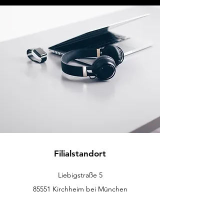
Filialstandort
Liebigstraße 5
85551 Kirchheim bei München
info@westend-elektro.de
+49 (089)
500 49 23