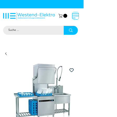
Großküchentechnik München: Profi-
Geräte von Westend-Elektro