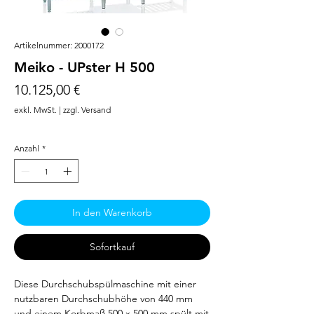
Artikelnummer: 2000172
Meiko - UPster H 500
Preis
10.125,00 €
exkl. MwSt.
|
zzgl. Versand
Anzahl
*
In den Warenkorb
Sofortkauf
Diese Durchschubspülmaschine mit einer
nutzbaren Durchschubhöhe von 440 mm
und einem Korbmaß 500 x 500 mm spült mit