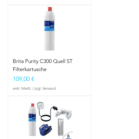
Brita Purity C300 Quell ST
Filterkartusche
Preis
109,00 €
exkl. MwSt.
|
zzgl. Versand