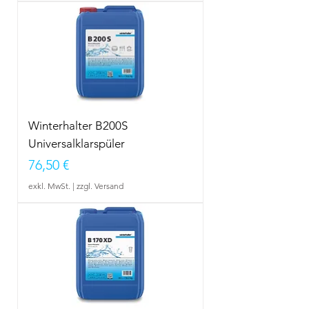
Winterhalter B200S
Universalklarspüler
Preis
76,50 €
exkl. MwSt.
|
zzgl. Versand