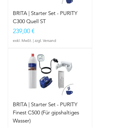
BRITA | Starter Set - PURITY
C300 Quell ST
Preis
239,00 €
exkl. MwSt.
|
zzgl. Versand
BRITA | Starter Set - PURITY
Finest C500 (Für gipshaltiges
Wasser)
Preis
299,00 €
exkl. MwSt.
|
zzgl. Versand