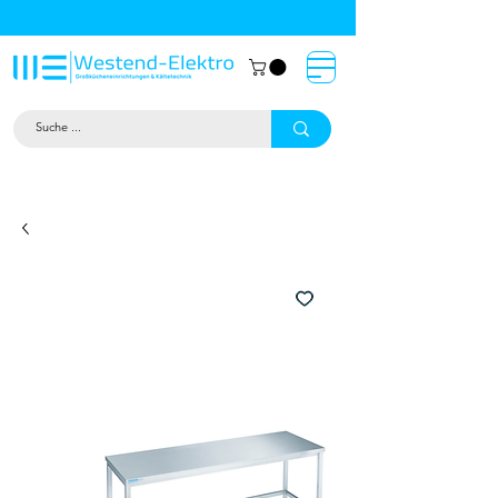
Großküchentechnik München: Profi-
Geräte von Westend-Elektro