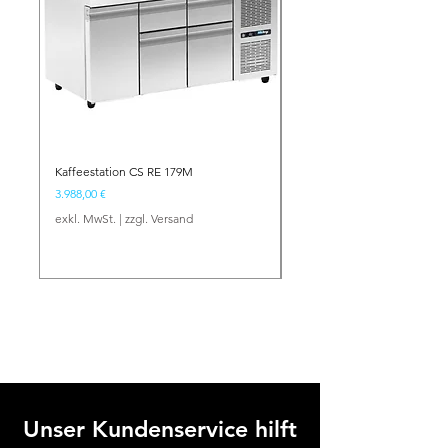
Kaffeestation CS RE 179M
Barstation BS NE 134
Preis
Preis
3.988,00 €
2.417,00 €
exkl. MwSt.
|
zzgl. Versand
exkl. MwSt.
Unser Kundenservice hilft