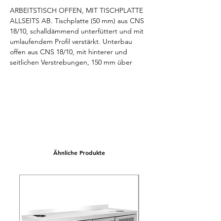
ARBEITSTISCH OFFEN, MIT TISCHPLATTE 
ALLSEITS AB. Tischplatte (50 mm) aus CNS 
18/10, schalldämmend unterfüttert und mit 
umlaufendem Profil verstärkt. Unterbau 
offen aus CNS 18/10, mit hinterer und 
seitlichen Verstrebungen, 150 mm über 
Fußboden. Arbeitshöhe 850-900 mm, 
variabel einstellbar. Niveauausgleich von -5 
mm / +10 mm möglich. Abmessungen 
unverpackt (LxTxH) 2000x700x850/900 mm.
Ähnliche Produkte