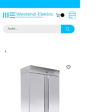
Großküchentechnik München: Profi-
Geräte von Westend-Elektro