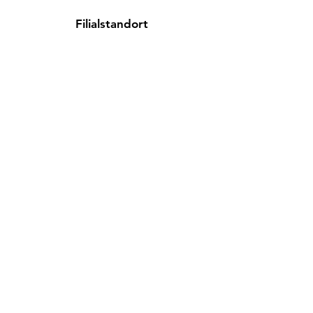
Filialstandort
Liebigstraße 5
85551 Kirchheim bei München
info@westend-elektro.de
+49 (089)
500 49 23
Kundenservice
Kontakt
Hilfe-Center
Info
Karriere