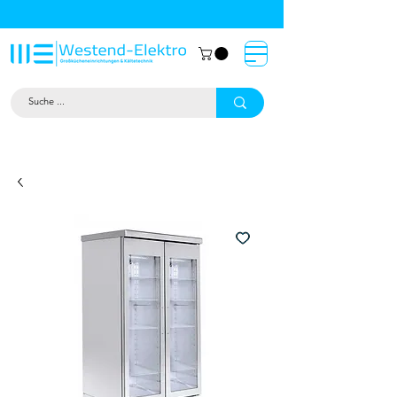
Großküchentechnik München: Profi-
Geräte von Westend-Elektro