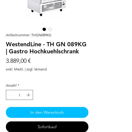
Artikelnummer: THGN089KG
WestendLine - TH GN 089KG
| Gastro Hochkuehlschrank
Preis
3.889,00 €
exkl. MwSt.
|
zzgl. Versand
Anzahl
*
In den Warenkorb
Sofortkauf